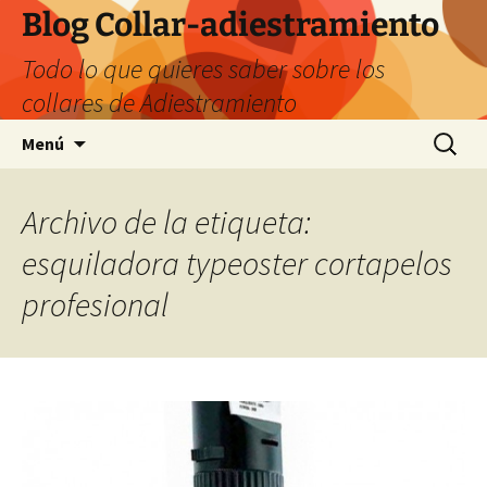
Saltar
Blog Collar-adiestramiento
al
Todo lo que quieres saber sobre los
contenido
collares de Adiestramiento
Buscar:
Menú
Archivo de la etiqueta:
esquiladora typeoster cortapelos
profesional