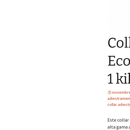
Col
Eco
1 k
noviembre
adiestramien
collar adies
Este collar
alta gama 