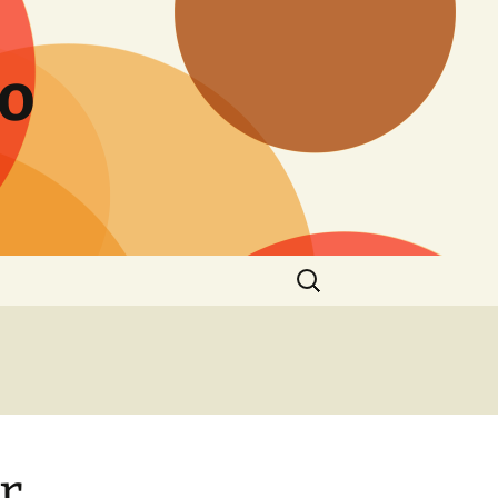
to
Buscar:
r