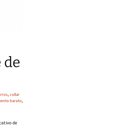
 de
erros
,
collar
iento barato
,
cativo de