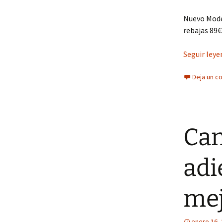
Nuevo Mode
rebajas 89€
Seguir ley
Deja un c
Can
adi
mej
enero 16,