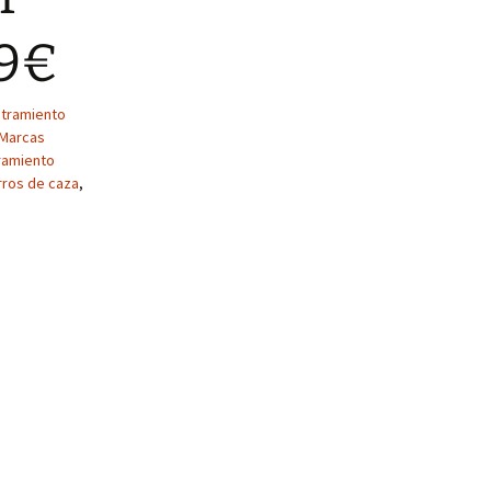
89€
stramiento
Marcas
tramiento
rros de caza
,