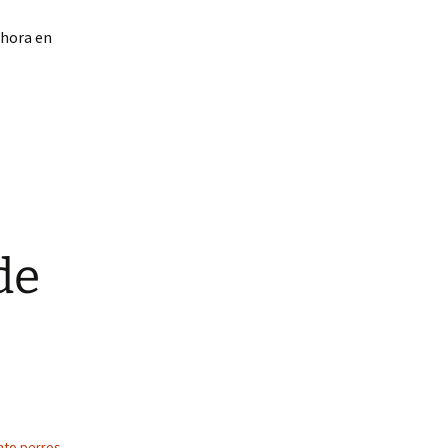
ahora en
de
nto perros
,