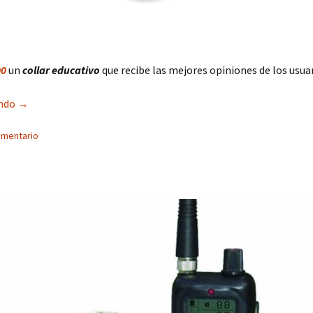
00
un
collar educativo
que recibe las mejores opiniones de los usua
Canicom 200 un collar de adiestramiento con las mejores opi
endo
→
omentario