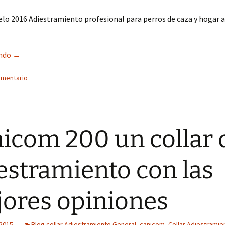
lo 2016 Adiestramiento profesional para perros de caza y hogar 
Llegan las Rebajas Collar adiestramiento ahora 89€
endo
→
omentario
icom 200 un collar 
estramiento con las
ores opiniones
 2015
Blog collar Adiestramiento General
,
canicom
,
Collar Adiestramie