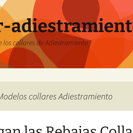
ar-adiestramien
 los collares de Adiestramiento
 Modelos collares Adiestramiento
gan las Rebajas Colla