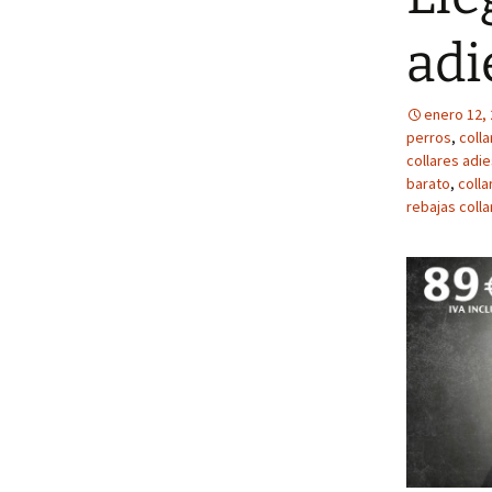
adi
enero 12,
perros
,
coll
collares adi
barato
,
coll
rebajas coll