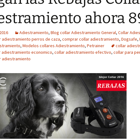
estramiento ahora 
 2016
Adiestramiento
,
Blog collar Adiestramiento General
,
Collar Adie
ar adiestramiento perros de caza
,
comprar collar adiestramiento
,
Dogsafe
,
estramiento
,
Modelos collares Adiestramiento
,
Petrainer
collar adies
ar adiestramiento economico
,
collar adiestramiento efectivo
,
collar para pe
ar adiestramiento