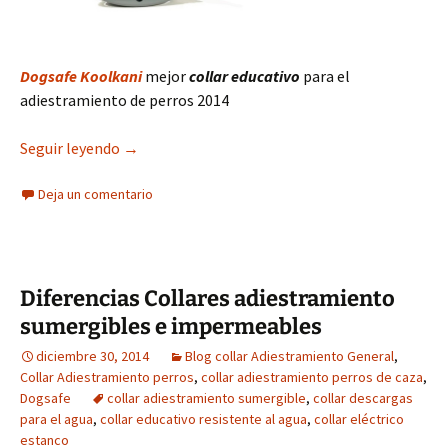
Dogsafe Koolkani
mejor
collar educativo
para el
adiestramiento de perros 2014
Mejor collar educativo 2014 adiestramiento de 
Seguir leyendo
→
Deja un comentario
Diferencias Collares adiestramiento
sumergibles e impermeables
diciembre 30, 2014
Blog collar Adiestramiento General
,
Collar Adiestramiento perros
,
collar adiestramiento perros de caza
,
Dogsafe
collar adiestramiento sumergible
,
collar descargas
para el agua
,
collar educativo resistente al agua
,
collar eléctrico
estanco