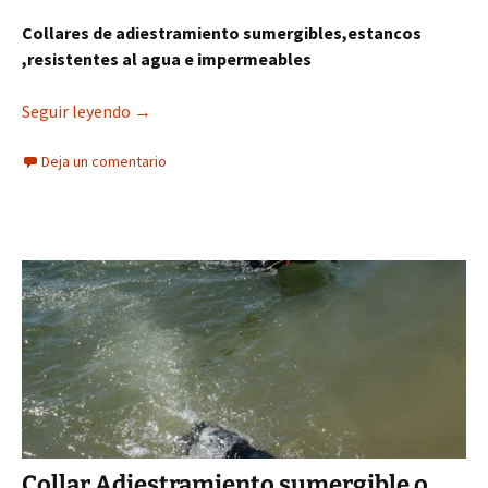
Collares de adiestramiento sumergibles,estancos
,resistentes al agua e impermeables
Diferencias Collares adiestramiento sumergibl
Seguir leyendo
→
Deja un comentario
Collar Adiestramiento sumergible o