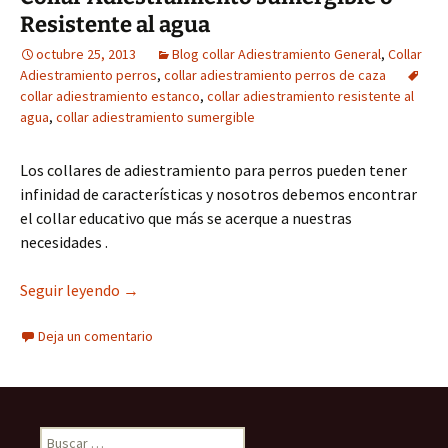
Resistente al agua
octubre 25, 2013
Blog collar Adiestramiento General
,
Collar
Adiestramiento perros
,
collar adiestramiento perros de caza
collar adiestramiento estanco
,
collar adiestramiento resistente al
agua
,
collar adiestramiento sumergible
Los collares de adiestramiento para perros pueden tener
infinidad de características y nosotros debemos encontrar
el collar educativo que más se acerque a nuestras
necesidades .
Collar Adiestramiento sumergible o Resistente
Seguir leyendo
→
Deja un comentario
Buscar: