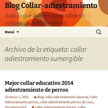
Saltar
Blog Collar-adiestramiento
al
Todo lo que quieres saber sobre los
contenido
collares de Adiestramiento
Buscar:
Menú
Archivo de la etiqueta: collar
adiestramiento sumergible
Mejor collar educativo 2014
adiestramiento de perros
marzo 1, 2015
Blog collar Adiestramiento General
,
Collar
Adiestramiento perros
,
collar adiestramiento perros de caza
,
Uncategorized
collar adiestramiento barato
,
collar