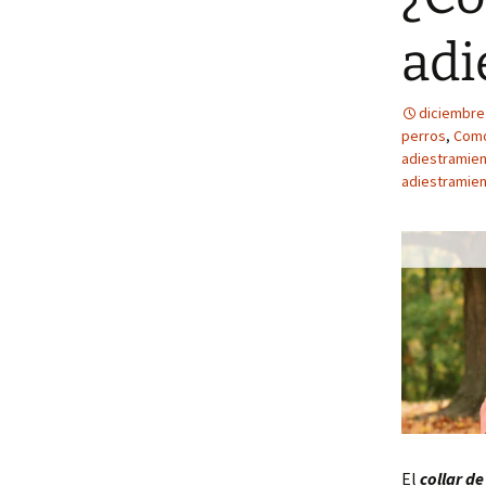
adi
diciembre
perros
,
Como
adiestramie
adiestramien
El
collar de