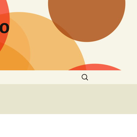
to
Buscar: