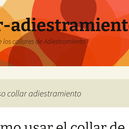
ar-adiestramien
 los collares de Adiestramiento
so collar adiestramiento
mo usar el collar de