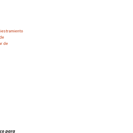
diestramiento
 de
ar de
ico para