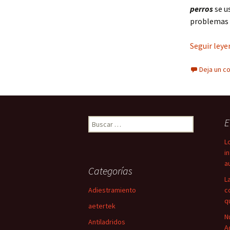
perros
se u
problemas 
Seguir ley
Deja un c
Buscar:
E
L
i
a
Categorías
L
Adiestramiento
c
q
aetertek
N
Antiladridos
A