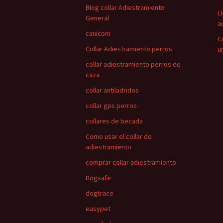
Blog collar Adiestramiento
L
General
a
canicom
C
Collar Adiestramiento perros
u
collar adiestramiento perros de
caza
collar antiladridos
collar gps perros
collares de becada
Como usar el collar de
adiestramiento
comprar collar adiestramiento
Dogsafe
dogtrace
easypet