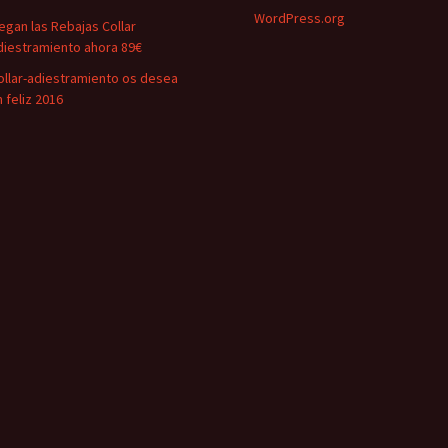
WordPress.org
legan las Rebajas Collar
diestramiento ahora 89€
ollar-adiestramiento os desea
n feliz 2016