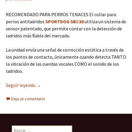
RECOMENDADO PARA PERROS TENACES El collar para
perros antiladridos
SPORTDOG SBC30
utiliza un sistema de
sensor patentado, que permite contar con la detección de
ladridos más ﬁable del mercado.
La unidad envía una señal de corrección estática a través de
los puntos de contacto, únicamente cuando detecta TANTO
la vibración de las cuerdas vocales COMO el sonido de los
ladridos.
ANTILADRIDOS SPORTDOG SBC30
Seguir leyendo
→
Deja un comentario
Buscar: