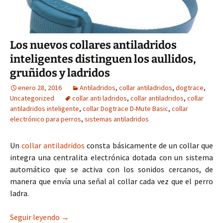
Los nuevos collares antiladridos
inteligentes distinguen los aullidos,
gruñidos y ladridos
enero 28, 2016
Antiladridos
,
collar antiladridos
,
dogtrace
,
Uncategorized
collar anti ladridos
,
collar antiladridos
,
collar
antiladridos inteligente
,
collar Dogtrace D-Mute Basic
,
collar
electrónico para perros
,
sistemas antiladridos
Un
collar antiladridos
consta básicamente de un collar que
integra una centralita electrónica dotada con un sistema
automático que se activa con los sonidos cercanos, de
manera que envía una señal al collar cada vez que el perro
ladra.
Los nuevos collares antiladridos inteligentes di
Seguir leyendo
→