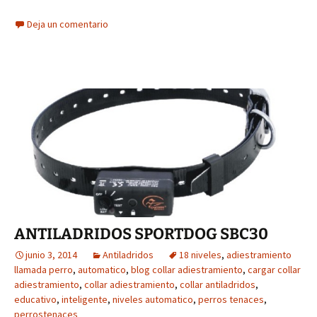
Deja un comentario
ANTILADRIDOS SPORTDOG SBC30
junio 3, 2014
Antiladridos
18 niveles
,
adiestramiento
llamada perro
,
automatico
,
blog collar adiestramiento
,
cargar collar
adiestramiento
,
collar adiestramiento
,
collar antiladridos
,
educativo
,
inteligente
,
niveles automatico
,
perros tenaces
,
perrostenaces