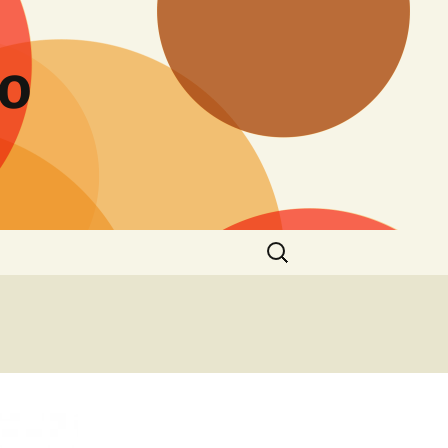
to
Buscar: