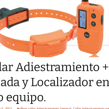
lar Adiestramiento +
ada y Localizador e
o equipo.
 5, 2013
Blog collar Adiestramiento General
,
Collar Adiestramiento p