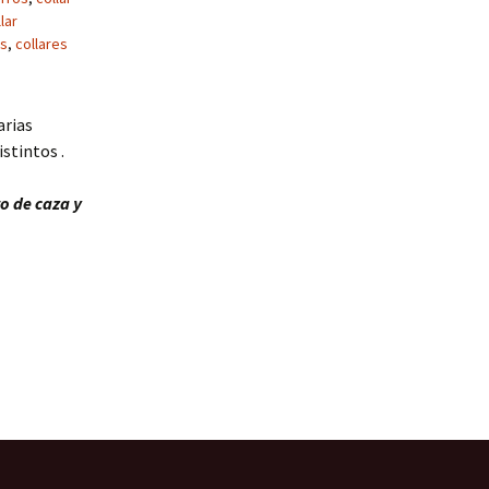
lar
os
,
collares
arias
stintos .
o de caza y
o.