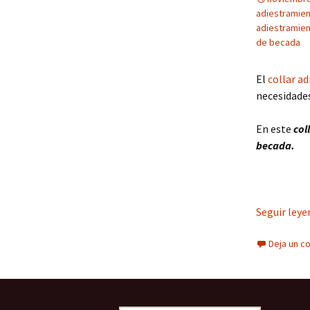
adiestramien
adiestramie
de becada
El
collar a
necesidades
En este
col
becada.
Seguir ley
Deja un c