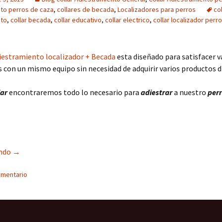
to perros de caza
,
collares de becada
,
Localizadores para perros
col
nto
,
collar becada
,
collar educativo
,
collar electrico
,
collar localizador perr
diestramiento localizador + Becada
esta diseñado para satisfacer v
 con un mismo equipo sin necesidad de adquirir varios productos di
lar
encontraremos todo lo necesario para
adiestrar
a nuestro
perr
Collar Adiestramiento + Becada y Localizador en un solo equip
endo
→
omentario