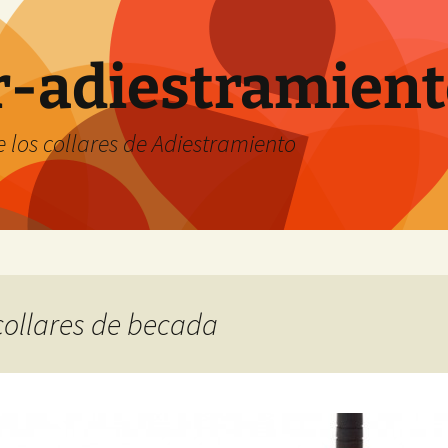
ar-adiestramien
 los collares de Adiestramiento
 collares de becada