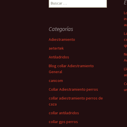
Buscar:
E
L
i
a
Categorías
L
Adiestramiento
c
q
aetertek
N
Antiladridos
A
Blog collar Adiestramiento
L
General
a
canicom
C
Collar Adiestramiento perros
u
collar adiestramiento perros de
caza
collar antiladridos
collar gps perros