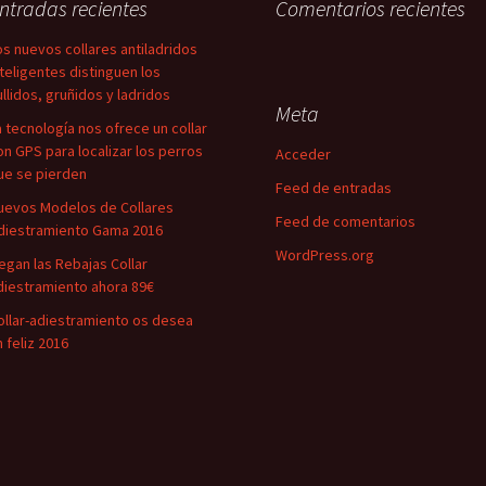
ntradas recientes
Comentarios recientes
os nuevos collares antiladridos
nteligentes distinguen los
ullidos, gruñidos y ladridos
Meta
a tecnología nos ofrece un collar
on GPS para localizar los perros
Acceder
ue se pierden
Feed de entradas
uevos Modelos de Collares
Feed de comentarios
diestramiento Gama 2016
WordPress.org
legan las Rebajas Collar
diestramiento ahora 89€
ollar-adiestramiento os desea
n feliz 2016