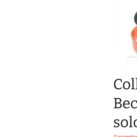
Col
Bec
sol
noviembre