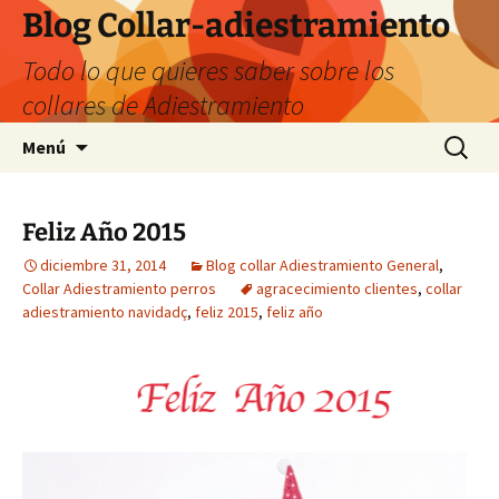
Saltar
Blog Collar-adiestramiento
al
Todo lo que quieres saber sobre los
contenido
collares de Adiestramiento
Buscar:
Menú
Feliz Año 2015
diciembre 31, 2014
Blog collar Adiestramiento General
,
Collar Adiestramiento perros
agracecimiento clientes
,
collar
adiestramiento navidadç
,
feliz 2015
,
feliz año