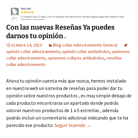
Con las nuevas Reseñas Ya puedes
darnos tu opinión .
octubre 14, 2013
Blog collar Adiestramiento General
opinión collar adiestramiento
,
opinión collar antiladridos
,
opiniones
collar adiestramiento
,
opiniones collares antiladridos
,
reseñas
collar adiestramiento
Ahora tu opinión cuenta más que nunca, hemos instalado
en nuestra web un sistema de reseñas para poder dar tu
opinión sobre nuestros productos , es muy simple debajo de
cada producto encontraras un apartado donde podrás
valorar nuestros productos de 1 a 5 estrellas , además
podrás incluir un comentario adicional indicando que te ha
Con las nuevas Reseñas Y
parecido ese producto.
Seguir leyendo
→