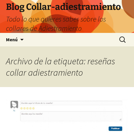
Saltar
Blog Collar-adiestramiento
al
Todo lo que quieres saber sobre los
contenido
collares de Adiestramiento
Buscar:
Menú
Archivo de la etiqueta: reseñas
collar adiestramiento