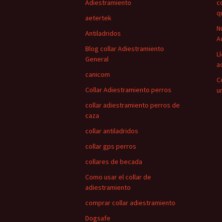
Adiestramiento
c
q
aetertek
N
Antiladridos
A
Blog collar Adiestramiento
L
General
a
canicom
C
Collar Adiestramiento perros
u
collar adiestramiento perros de
caza
collar antiladridos
collar gps perros
collares de becada
Como usar el collar de
adiestramiento
comprar collar adiestramiento
Dogsafe