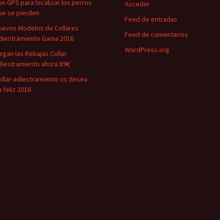
on GPS para localizar los perros
Acceder
ue se pierden
Feed de entradas
uevos Modelos de Collares
Feed de comentarios
diestramiento Gama 2016
WordPress.org
legan las Rebajas Collar
diestramiento ahora 89€
ollar-adiestramiento os desea
n feliz 2016