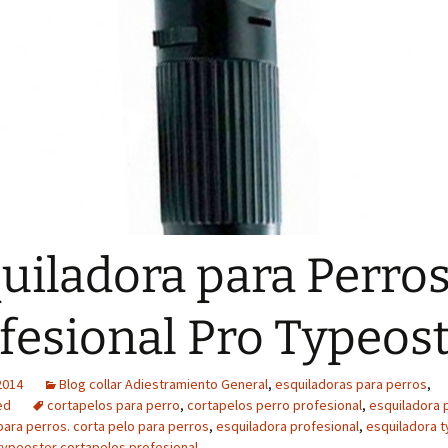
uiladora para Perro
fesional Pro Typeos
2014
Blog collar Adiestramiento General
,
esquiladoras para perros
,
ed
cortapelos para perro
,
cortapelos perro profesional
,
esquiladora 
para perros. corta pelo para perros
,
esquiladora profesional
,
esquiladora 
typeoster cortapelos profesional