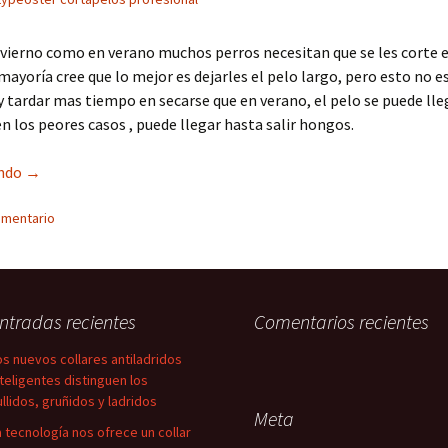
vierno como en verano muchos perros necesitan que se les corte e
 mayoría cree que lo mejor es dejarles el pelo largo, pero esto no es
y tardar mas tiempo en secarse que en verano, el pelo se puede lle
n los peores casos , puede llegar hasta salir hongos.
Esquiladora para Perros Profesional Pro Typeoster
endo
→
omentario
ntradas recientes
Comentarios recientes
os nuevos collares antiladridos
nteligentes distinguen los
ullidos, gruñidos y ladridos
Meta
a tecnología nos ofrece un collar