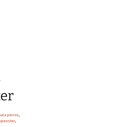
s
ter
para perros
,
typeoster
,