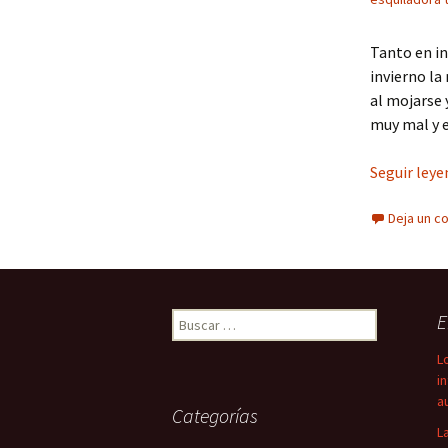
Tanto en in
invierno la
al mojarse 
muy mal y e
Seguir ley
Deja un c
Buscar:
E
L
i
a
Categorías
L