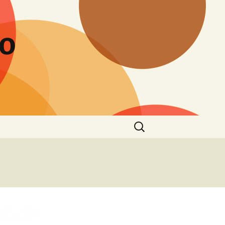
to
Buscar: