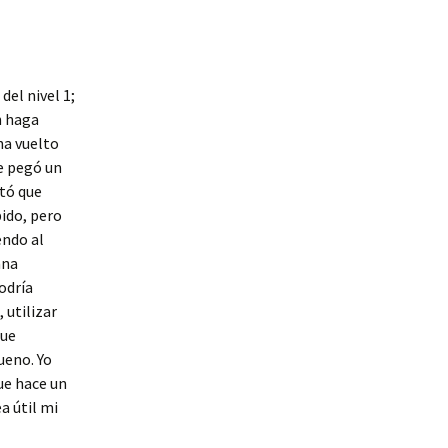
del nivel 1;
n haga
 ha vuelto
e pegó un
itó que
bido, pero
endo al
ana
odría
 utilizar
que
ueno. Yo
ue hace un
a útil mi