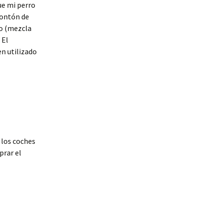
ue mi perro
montón de
ro (mezcla
 El
en utilizado
 los coches
prar el