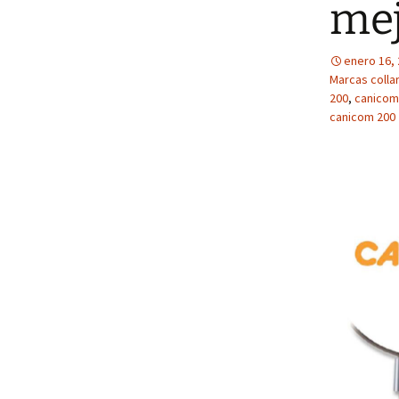
mej
enero 16,
Marcas colla
200
,
canicom
canicom 200