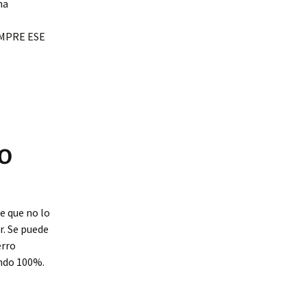
ma
EMPRE ESE
RO
e que no lo
r. Se puede
erro
endo 100%.