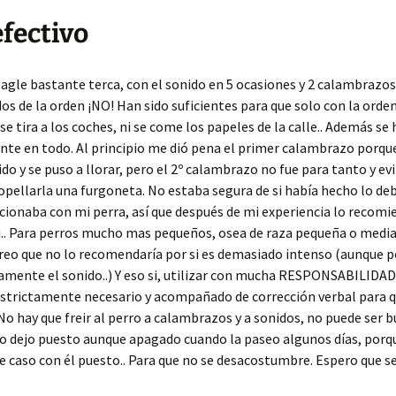
fectivo
agle bastante terca, con el sonido en 5 ocasiones y 2 calambrazos 
 de la orden ¡NO! Han sido suficientes para que solo con la orde
 se tira a los coches, ni se come los papeles de la calle.. Además se
te en todo. Al principio me dió pena el primer calambrazo porqu
lido y se puso a llorar, pero el 2º calambrazo no fue para tanto y ev
opellarla una furgoneta. No estaba segura de si había hecho lo de
cionaba con mi perra, así que después de mi experiencia lo recomi
i.. Para perros mucho mas pequeños, osea de raza pequeña o medi
creo que no lo recomendaría por si es demasiado intenso (aunque p
amente el sonido..) Y eso si, utilizar con mucha RESPONSABILIDAD,
estrictamente necesario y acompañado de corrección verbal para 
No hay que freir al perro a calambrazos y a sonidos, no puede ser b
lo dejo puesto aunque apagado cuando la paseo algunos días, porq
 caso con él puesto.. Para que no se desacostumbre. Espero que se