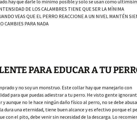
do.hay que darle lo mínimo posible.y solo se usan como ultimisi
 INTENSIDAD DE LOS CALAMBRES TIENE QUE SER LA MÍNIMA
UANDO VEAS QUE EL PERRO REACCIONE A UN NIVEL MANTÉN SI
LO CAMBIES PARA NADA
LENTE PARA EDUCAR A TU PER
mprado y no soy un monstruo. Este collar hay que manejarlo con
idad para que puedas adiestrar a tu perro. He visto gente ignorant
ar y aunque no le hace ningún daño físico al perro, no se debe abusa
ila dura una eternidad, tiene buen alcance y es efectivo porque el p
ue con el pito, debe venir sin necesidad de la descarga. Lo recomi