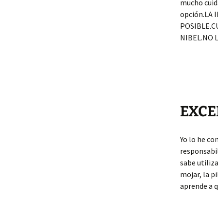
mucho cuida
opción.LA
POSIBLE.C
NIBEL.NO 
EXCE
Yo lo he co
responsabil
sabe utiliz
mojar, la p
aprende a q