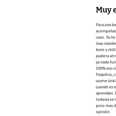
Muy e
Para una be
acompañados
caso.. Ya no
mas obedien
bote y chil
pudiera atr
ya nada fun
100% eso s
flaquitos, 
usarse únic
cuando es 
aprendan.. 
todavia se 
poco mas de
opinión.