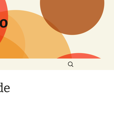
to
Buscar:
de