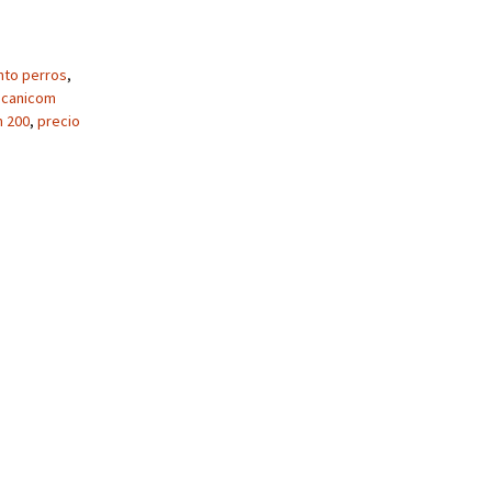
nto perros
,
canicom
m 200
,
precio