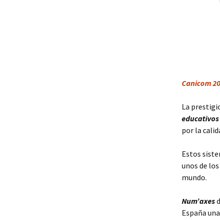
Canicom 2
La prestigi
educativos
por la cali
Estos sist
unos de los
mundo.
Num’axes
d
España una