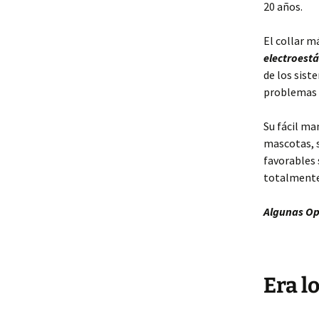
20 años.
El collar m
electroestá
de los sist
problemas 
Su fácil ma
mascotas, 
favorables 
totalmente
Algunas Op
Era l