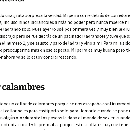
do una grata sorpresa la verdad. Mi perra corre detrás de corredores
, incluso niños ladrandoles a más no poder pero nunca muerde ni 
ue ladrando solo. Pues ayer lo usé por primera vez y muy bien le di u
 distrajo pero se fue detrás de un patinador ladrandole y tuve que d
el numero 1, y se asusto y paro de ladrar y vino a mi. Para mi a sido
e preocuparme mas en ese aspecto. Mi perra es muy buena pero ti
or ahora ya se lo estoy contrarrestando.
r calambres
tiene un collar de calambres porque se nos escapaba continuament
el collar no es para castigarlo solo para llamarlo cuando se pone
n algún olor.durante los paseos le daba al mando de vez en cuand
ontenta con el y le premiaba ,porque estos collares hay que ten