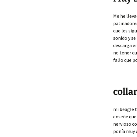
Me he lleva
patinadores
que les sig
sonido y se
descarga en 
no tener qu
fallo que p
colla
mi beagle 
enseñe que 
nervioso co
ponía muy c