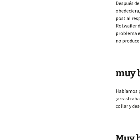
Después de 
obedeciera,
post al res
Rotwailer d
problema es
no produce
muy 
Habíamos pr
;arrastraba
collar y de
Muy 