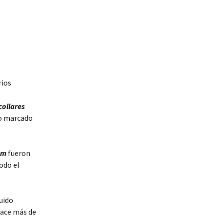
rios
collares
io marcado
om
fueron
odo el
luido
hace más de