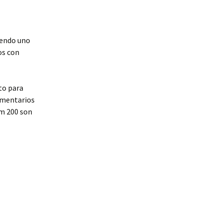
iendo uno
os con
cto para
omentarios
m 200 son