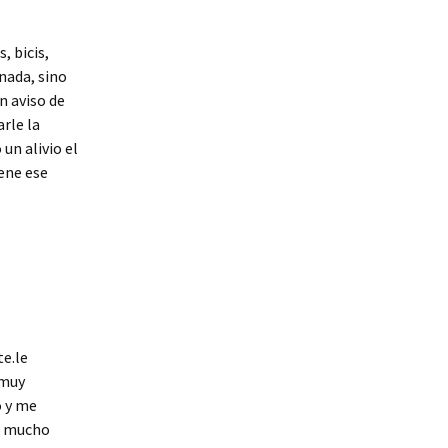
, bicis,
nada, sino
n aviso de
arle la
 un alivio el
ene ese
e.le
 muy
o y me
er mucho