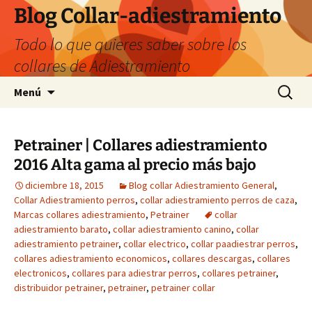
Saltar
Blog Collar-adiestramiento
al
Todo lo que quieres saber sobre los
contenido
collares de Adiestramiento
Buscar:
Menú
Petrainer | Collares adiestramiento
2016 Alta gama al precio más bajo
diciembre 18, 2015
Blog collar Adiestramiento General
,
Collar Adiestramiento perros
,
collar adiestramiento perros de caza
,
Marcas collares adiestramiento
,
Petrainer
collar
adiestramiento barato
,
collar adiestramiento canino
,
collar
adiestramiento petrainer
,
collar electrico
,
collar paadiestrar perros
,
collares adiestramiento economicos
,
collares descargas
,
collares
electronicos
,
collares para adiestrar perros
,
collares petrainer
,
distribuidor petrainer
,
petrainer
,
petrainer collar