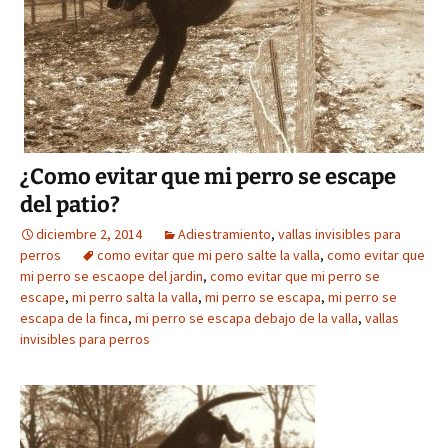
¿Como evitar que mi perro se escape
del patio?
diciembre 2, 2014
Adiestramiento
,
vallas invisibles para
perros
como evitar que mi pero salte la valla
,
como evitar que
mi perro se escaope del jardin
,
como evitar que mi perro se
escape
,
mi perro salta la valla
,
mi perro se escapa
,
mi perro se
escapa de la finca
,
mi perro se escapa debajo de la valla
,
vallas
invisibles para perros