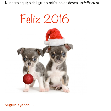
Nuestro equipo del grupo mifauna os desea un
feliz 2016
Collar-adiestramiento os desea un feliz 2016
Seguir leyendo
→