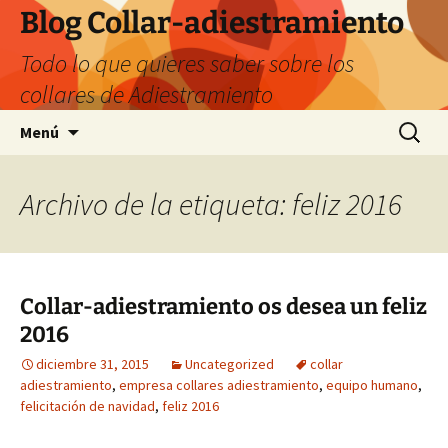
Saltar
Blog Collar-adiestramiento
al
Todo lo que quieres saber sobre los
contenido
collares de Adiestramiento
Buscar:
Menú
Archivo de la etiqueta: feliz 2016
Collar-adiestramiento os desea un feliz
2016
diciembre 31, 2015
Uncategorized
collar
adiestramiento
,
empresa collares adiestramiento
,
equipo humano
,
felicitación de navidad
,
feliz 2016