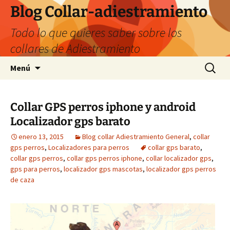
Saltar
Blog Collar-adiestramiento
al
Todo lo que quieres saber sobre los
contenido
collares de Adiestramiento
Buscar:
Menú
Collar GPS perros iphone y android
Localizador gps barato
enero 13, 2015
Blog collar Adiestramiento General
,
collar
gps perros
,
Localizadores para perros
collar gps barato
,
collar gps perros
,
collar gps perros iphone
,
collar localizador gps
,
gps para perros
,
localizador gps mascotas
,
localizador gps perros
de caza