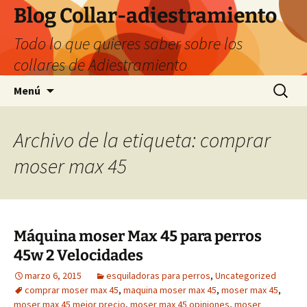
Saltar
Blog Collar-adiestramiento
al
Todo lo que quieres saber sobre los
contenido
collares de Adiestramiento
Buscar:
Menú
Archivo de la etiqueta: comprar
moser max 45
Máquina moser Max 45 para perros
45w 2 Velocidades
marzo 6, 2015
esquiladoras para perros
,
Uncategorized
comprar moser max 45
,
maquina moser max 45
,
moser max 45
,
moser max 45 mejor precio
,
moser max 45 opiniones
,
moser